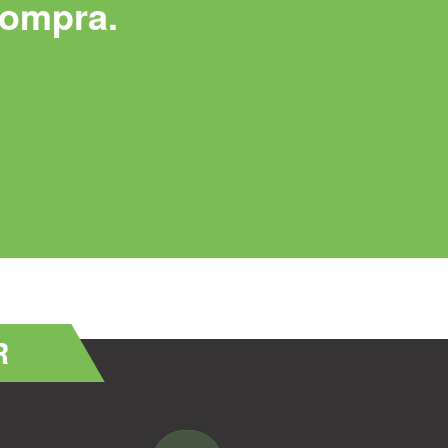
ompra.
R