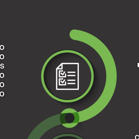
RO
GO
OS
PO
O
TO
C